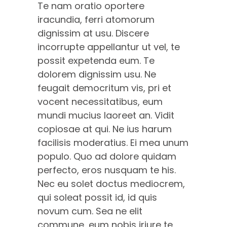
Te nam oratio oportere
iracundia, ferri atomorum
dignissim at usu. Discere
incorrupte appellantur ut vel, te
possit expetenda eum. Te
dolorem dignissim usu. Ne
feugait democritum vis, pri et
vocent necessitatibus, eum
mundi mucius laoreet an. Vidit
copiosae at qui. Ne ius harum
facilisis moderatius. Ei mea unum
populo. Quo ad dolore quidam
perfecto, eros nusquam te his.
Nec eu solet doctus mediocrem,
qui soleat possit id, id quis
novum cum. Sea ne elit
commune, eum nobis iriure te.